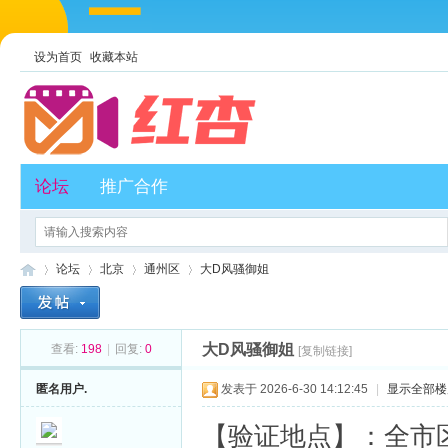
设为首页
收藏本站
论坛
推广合作
论坛
北京
通州区
大D风骚御姐
大D风骚御姐
查看:
198
|
回复:
0
[复制链接]
红
»
›
›
›
匿名用户.
发表于 2026-6-30 14:12:45
|
显示全部楼
【验证地点】：全市