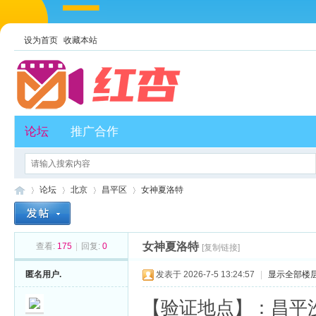
设为首页
收藏本站
论坛
推广合作
论坛
北京
昌平区
女神夏洛特
女神夏洛特
查看:
175
|
回复:
0
[复制链接]
红
»
›
›
›
匿名用户.
发表于 2026-7-5 13:24:57
|
显示全部楼
【验证地点】：昌平