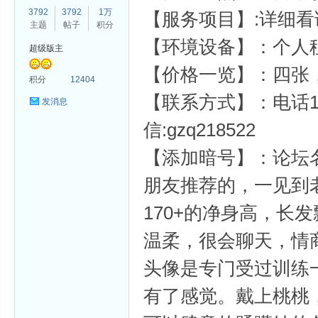
3792
3792
1万
【服务项目】:详细看
主题
帖子
积分
【环境设备】：个人
超级版主
【价格一览】：四张
杏
积分
12404
【联系方式】：电话13936
发消息
信:gzq218522
【添加暗号】：论坛
朋友推荐的，一见到
170+的净身高，长
温柔，很会聊天，情
头像是专门受过训练
有了感觉。戴上桃桃