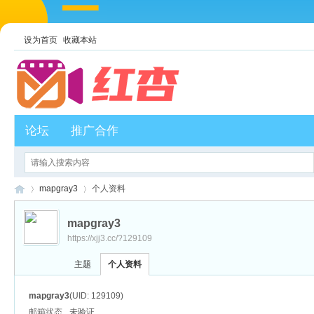
设为首页
收藏本站
论坛
推广合作
mapgray3
个人资料
mapgray3
https://xjj3.cc/?129109
红
›
›
主题
个人资料
mapgray3
(UID: 129109)
邮箱状态
未验证