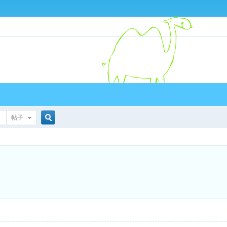
帖子
搜
索