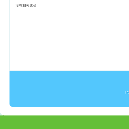
没有相关成员
杏
P