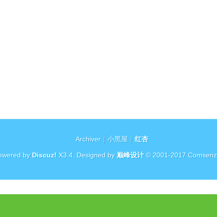
Archiver
|
小黑屋
|
红杏
owered by
Discuz!
X3.4
. Designed by
巅峰设计
© 2001-2017
Comsenz 