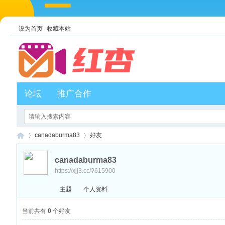
设为首页
收藏本站
论坛
推广合作
canadaburma83
好友
canadaburma83
https://xjj3.cc/?615900
红
›
›
主题
个人资料
当前共有
0
个好友