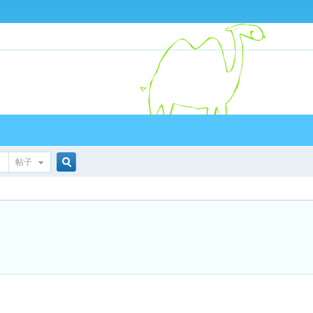
帖子
搜
索