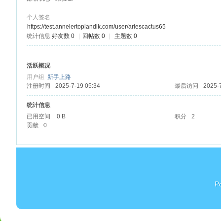
个人签名
https://test.annelertoplandik.com/user/ariescactus65
统计信息
好友数 0
|
回帖数 0
|
主题数 0
杏
活跃概况
用户组
新手上路
注册时间
2025-7-19 05:34
最后访问
2025-
统计信息
已用空间
0 B
积分
2
贡献
0
P