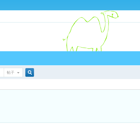
帖子
搜
索