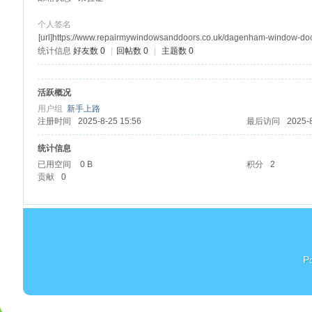
个人签名
[url]https://www.repairmywindowsanddoors.co.uk/dagenham-window-doct
统计信息
好友数 0
|
回帖数 0
|
主题数 0
杏
活跃概况
用户组
新手上路
注册时间
2025-8-25 15:56
最后访问
2025-
统计信息
已用空间
0 B
积分
2
贡献
0
P