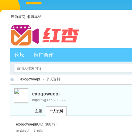
设为首页
收藏本站
论坛
推广合作
exogowoepi
个人资料
exogowoepi
https://xjj3.cc/?38879
红
›
›
主题
个人资料
exogowoepi
(UID: 38879)
邮箱状态
未验证