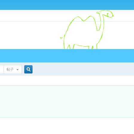
帖子
搜
索