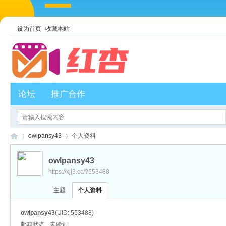
设为首页
收藏本站
论坛
推广合作
owlpansy43
个人资料
owlpansy43
https://xjj3.cc/?553488
红
›
›
主题
个人资料
owlpansy43
(UID: 553488)
邮箱状态
未验证